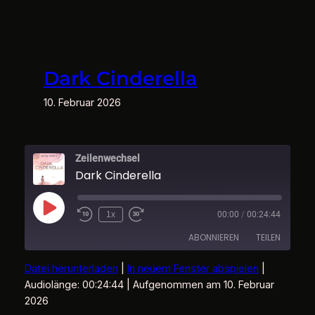
Zum
Inhalt
springen
Dark Cinderella
10. Februar 2026
Zeilenwechsel
Dark Cinderella
Play
1x
00:00
/
00:24:44
Episode
ABONNIEREN
TEILEN
Datei herunterladen
|
In neuem Fenster abspielen
|
TEILEN
Audiolänge: 00:24:44
|
Aufgenommen am 10. Februar
RSS FEED
2026
LINK