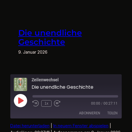
Zum
Inhalt
springen
Die unendliche
Geschichte
9. Januar 2026
Zeilenwechsel
Die unendliche Geschichte
Play
1x
00:00
/
00:27:11
Episode
ABONNIEREN
TEILEN
Datei herunterladen
|
In neuem Fenster abspielen
|
TEILEN