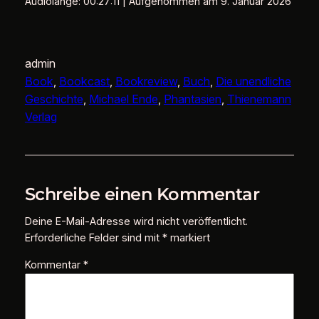
Audiolänge: 00:27:11
|
Aufgenommen am 9. Januar 2026
RSS FEED
LINK
EMBED
admin
Book
, 
Bookcast
, 
Bookreview
, 
Buch
, 
Die unendliche
Geschichte
, 
Michael Ende
, 
Phantasien
, 
Thienemann
Verlag
Schreibe einen Kommentar
Deine E-Mail-Adresse wird nicht veröffentlicht.
Erforderliche Felder sind mit
*
markiert
Kommentar
*