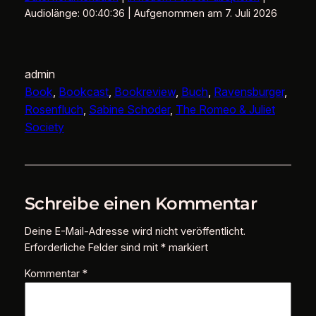
TEILEN
Audiolänge: 00:40:36
|
Aufgenommen am 7. Juli 2026
RSS FEED
LINK
EMBED
admin
Book
, 
Bookcast
, 
Bookreview
, 
Buch
, 
Ravensburger
, 
Rosenfluch
, 
Sabine Schoder
, 
The Romeo & Juliet
Society
Schreibe einen Kommentar
Deine E-Mail-Adresse wird nicht veröffentlicht.
Erforderliche Felder sind mit
*
markiert
Kommentar
*