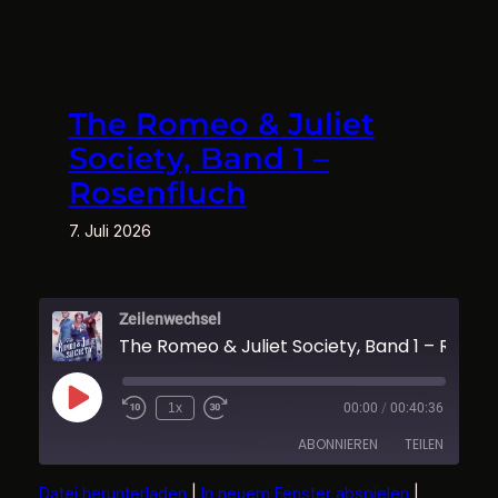
Zum
Inhalt
springen
The Romeo & Juliet
Society, Band 1 –
Rosenfluch
7. Juli 2026
Zeilenwechsel
The Romeo & Juliet Society
Play
1x
00:00
/
00:40:36
Episode
ABONNIEREN
TEILEN
Datei herunterladen
|
In neuem Fenster abspielen
|